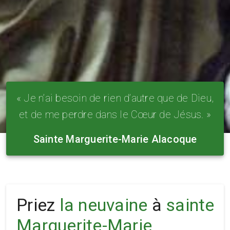
« Je n’ai besoin de rien d’autre que de Dieu,
et de me perdre dans le Cœur de Jésus. »
Sainte Marguerite-Marie Alacoque
Priez
la neuvaine
à
sainte
Marguerite-Marie