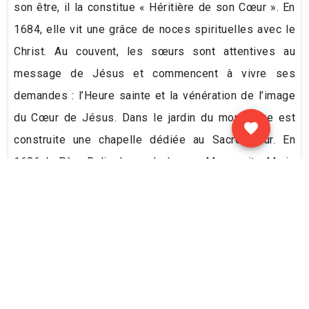
son être, il la constitue « Héritière de son Cœur ». En
1684, elle vit une grâce de noces spirituelles avec le
Christ. Au couvent, les sœurs sont attentives au
message de Jésus et commencent à vivre ses
demandes : l’Heure sainte et la vénération de l’image
du Cœur de Jésus. Dans le jardin du monastère est
construite une chapelle dédiée au Sacré-Cœur. En
1686, le Père Rolin demande à sœur Marguerite-Marie
d’écrire son autobiographie. La même année, elle fait
le « vœu de perfection ». Marguerite-Marie meurt le
17 octobre 1690. Alors que la voix populaire la
proclame immédiatement sainte, elle ne sera béatifiée
qu’en 1864 par Pie IX et canonisée par Benoît XV en
1920. Sa fête est fixée au 16 octobre.