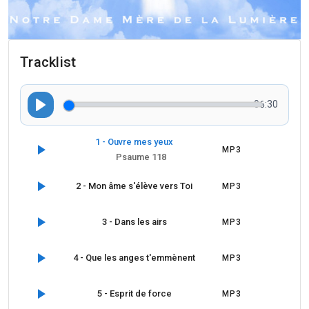
Tracklist
06:30
P
l
1 - Ouvre mes yeux
a
MP3
Psaume 118
y
2 - Mon âme s'élève vers Toi
MP3
3 - Dans les airs
MP3
4 - Que les anges t'emmènent
MP3
5 - Esprit de force
MP3